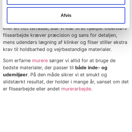
udendørs flisearbejde samt
murerarbejde i Horsens,
Hedensted, Vejle eller omegn.
Uanset om du drømmer
Afvis
om nye fliser eller klinker i køkkenet, på badeværelset
eller en flot terrasse, står vi klar til at hjælpe. Indendørs
flisearbejde kræver præcision og sans for detaljen,
mens udendørs lægning af klinker og fliser stiller ekstra
krav til holdbarhed og vejrbestandige materialer.
Som erfarne
murere
sørger vi altid for at bruge de
bedste materialer, der passer til
både inde- og
udemiljøer
. På den måde sikrer vi et smukt og
slidstærkt resultat, der holder i mange år, uanset om det
er flisearbejde eller andet
murerarbejde
.